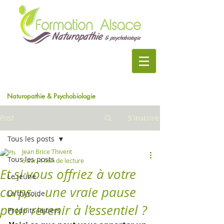
Naturopathie & Psychobiologie
Post
S'inscrire
Tous les posts
Jean Brice Thivent
Tous les posts
6 avr.
4 min de lecture
Et si vous offriez à votre
Le jeûne
corps… une vraie pause
La thyroïde
pour revenir à l’essentiel ?
Produits laitiers