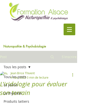
Naturopathie & Psychobiologie
Post
S'inscrire
Tous les posts
Jean Brice Thivent
Tous les posts
4 nov. 2022
3 min de lecture
L'iridologie pour évaluer
Le jeûne
son terrain
La thyroïde
Produits laitiers