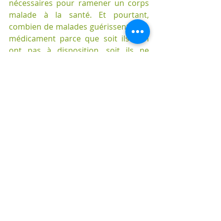
nécessaires pour ramener un corps 
malade à la santé. Et pourtant, 
combien de malades guérissent sans 
médicament parce que soit ils n'en 
ont pas à disposition, soit ils ne 
veulent pas en prendre ! Et comment 
les animaux peuvent-ils se guérir, eux 
qui ne disposent d'aucun 
médicament ? Existerait-il autre 
chose ?
La médecine naturelle parle de 
« nature médicatrice » ou « force 
vitale de l'organisme ». Elle ne peut 
être identifiée à un organe de notre 
corps, son existence ne se révèle 
que par les effets de son action. 
Hippocrate disait que « la force vitale 