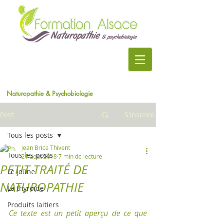
Naturopathie & Psychobiologie
Post
S'inscrire
Tous les posts
Jean Brice Thivent
Tous les posts
21 août 2018
7 min de lecture
PETIT TRAITÉ DE
Le jeûne
NATUROPATHIE
La thyroïde
Produits laitiers
Ce texte est un petit aperçu de ce que 