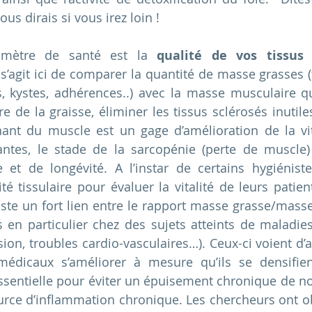
us dirais si vous irez loin !
mètre de santé est la 
qualité de vos tissus 
l s’agit ici de comparer la quantité de masse grasses (
s, kystes, adhérences..) avec la masse musculaire qui
re de la graisse, éliminer les tissus sclérosés inutil
ant du muscle est un gage d’amélioration de la vita
santes, le stade de la sarcopénie (perte de muscle
 et de longévité. A l’instar de certains hygiéniste
é tissulaire pour évaluer la vitalité de leurs patient
xiste un fort lien entre le rapport masse grasse/masse
 en particulier chez des sujets atteints de maladie
ion, troubles cardio-vasculaires…). Ceux-ci voient d’ail
médicaux s’améliorer à mesure qu’ils se densifien
ssentielle pour éviter un épuisement chronique de notr
rce d’inflammation chronique. Les chercheurs ont ob