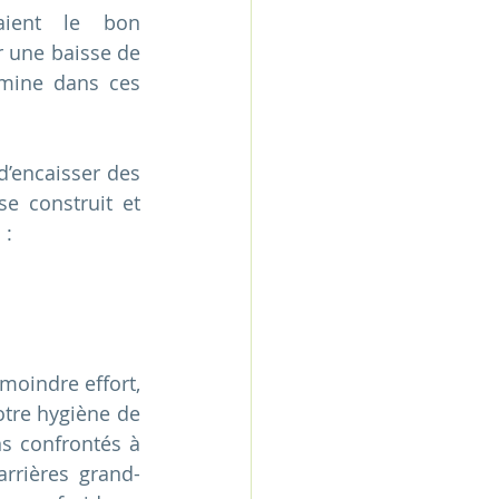
aient le bon 
 une baisse de 
rmine dans ces 
’encaisser des 
e construit et 
 :
oindre effort, 
tre hygiène de 
s confrontés à 
rrières grand- 