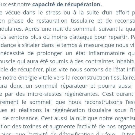
ux est notre 
capacité de récupération.
n phase de restauration tissulaire et de reconsti
dulaires. Après une nuit de sommeil, suivant la quali
ous sentons plus ou moins d’attaque pour repartir. Pa
dance à s’étaler dans le temps à mesure que nous vieil
nécessité de prolonger un état inflammatoire qui
uscle qui aura été soumis à des contraintes inhabituel
 de récupérer, plus vite nous sortons de l’état inf
 notre énergie vitale vers la reconstruction tissulair
ra donc un sommeil réparateur et pourra aussi 
e par des micro-siestes régénérantes. C’est durant
ièrement le sommeil que nous reconstruisons l’ess
es et réalisons la régénération tissulaire sous l’in
 de croissance. C’est aussi la nuit que notre organis
nation des toxines et augmente l’activité de nos organ
), ainsi que l’activité de détoxification du foie.  Di