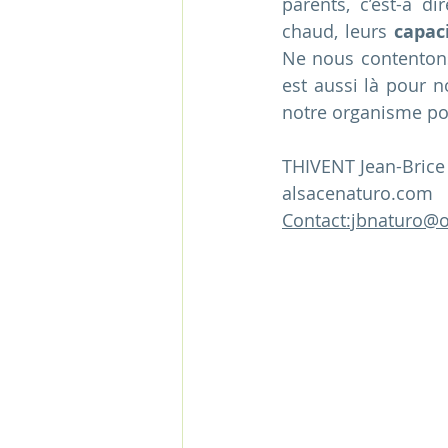
parents, c’est-à di
chaud, leurs 
capac
Ne nous contentons 
est aussi là pour n
notre organisme pou
THIVENT Jean-Brice
alsacenaturo.com
Contact:jbnaturo@o