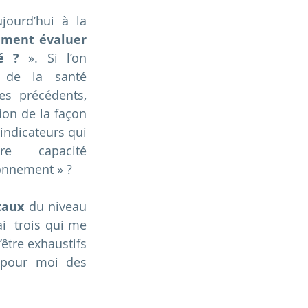
ourd’hui à la 
ment évaluer 
é ?
 ». Si l’on 
 de la santé 
s précédents, 
ion de la façon 
indicateurs qui 
e capacité 
ronnement » ?
taux
 du niveau 
i  trois qui me 
tre exhaustifs 
 pour moi des 