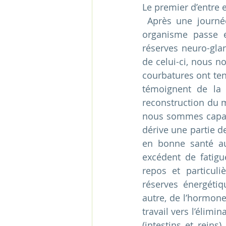
Le premier d’entre e
 Après une journée vécue dans le stress ou à la suite d’un effort physique, notre 
organisme passe e
réserves neuro-glan
de celui-ci, nous n
courbatures ont ten
témoignent de la 
reconstruction du m
nous sommes capable
dérive une partie de
en bonne santé au
excédent de fatigu
repos et particul
réserves énergétiqu
autre, de l’hormone
travail vers l’élimi
(intestins et reins