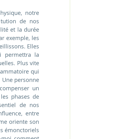
tution de nos 
té et la durée 
r exemple, les 
lissons. Elles 
 permettra la 
les. Plus vite 
lammatoire qui 
e. Une personne 
compenser un 
 les phases de 
entiel de nos 
fluence, entre 
me oriente son 
es émonctoriels 
tes-moi comment 