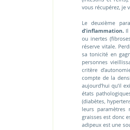
vous récupérez, je vo
Le deuxième para
d’inflammation. 
I
ou inertes (fibrose
réserve vitale. Perd
sa tonicité en gagn
personnes vieillis
critère d’autonomie
compte de la densit
aujourd’hui qu’il e
états pathologiques
(diabètes, hypertens
leurs paramètres 
graisses est donc e
adipeux est une sou