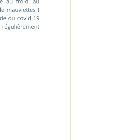
e au froid, au 
e mauviettes ! 
de du covid 19 
 régulièrement 