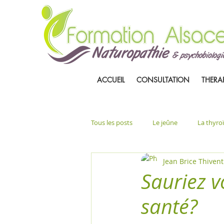
ACCUEIL
CONSULTATION
THERA
Tous les posts
Le jeûne
La thyro
Jean Brice Thivent
Sauriez v
santé?