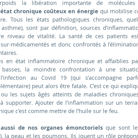
poids la libération importante de molécules (
 
état chronique coûteux en énergie
 qui mobilise 
e. Tous les états pathologiques chroniques, quels 
es, asthme), sont par définition, sources d’inflammati
e niveau de vitalité. La santé de ces patients est
nt sur-médicamentés et donc confrontés à l’éliminatio
taires.
 en état inflammatoire chronique et affaiblies par
 basses, la moindre confrontation à une situation
’infection au Covid 19 (qui s’accompagne parfo
émentaire) peut alors être fatale. C’est ce qui expliq
ou les sujets âgés atteints de maladies chroniques 
s à supporter. Ajouter de l’inflammation sur un terrai
ique c’est comme mettre de l’huile sur le feu.
aussi de nos organes émonctoriels
 que sont le r
e), la peau et les poumons. Ils jouent un rôle prépon