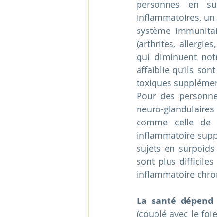
personnes en sur
inflammatoires, un
système immunitair
(arthrites, allergi
qui diminuent notr
affaiblie qu’ils so
toxiques supplémen
Pour des personnes
neuro-glandulaires
comme celle de l
inflammatoire suppl
sujets en surpoids 
sont plus difficile
inflammatoire chron
La santé dépend 
(couplé avec le foi