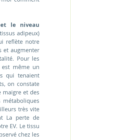
et le niveau 
tissus adipeux) 
 reflète notre 
es et augmenter 
lité. Pour les 
) est même un 
s qui tenaient 
s, on constate 
 maigre et des 
s métaboliques 
leurs très vite 
t La perte de 
e EV. Le tissu 
servé chez les 