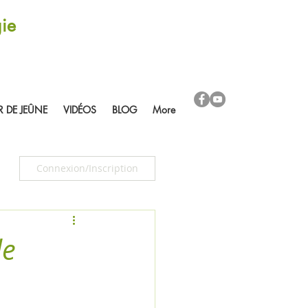
ie
R DE JEÛNE
VIDÉOS
BLOG
More
Connexion/Inscription
de