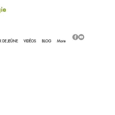
ie
R DE JEÛNE
VIDÉOS
BLOG
More