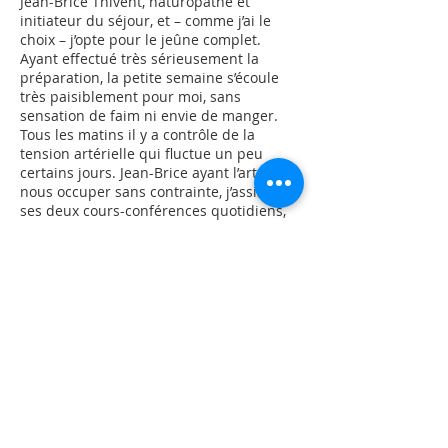
Jean-Brice Thivent, naturopathe et
initiateur du séjour, et – comme j’ai le
choix – j’opte pour le jeûne complet.
Ayant effectué très sérieusement la
préparation, la petite semaine s’écoule
très paisiblement pour moi, sans
sensation de faim ni envie de manger.
Tous les matins il y a contrôle de la
tension artérielle qui fluctue un peu
certains jours. Jean-Brice ayant l’art de
nous occuper sans contrainte, j’assiste à
ses deux cours-conférences quotidiens,
toujours passionnants, je fais de la gym
douce, de la relaxation, de la marche, je
lis beaucoup, je fais la sieste, je n’ai pas
le temps de m’ennuyer. D’autant qu’avec
les autres participant(e)s on papote
beaucoup, on rit, et qu’en plus nous
sommes gâté(e)s par des séances de
découverte de réflexologie plantaire et de
massage.
Arrive le dernier jour, celui où l’on « casse
» le jeûne. Je me délecte le matin avec un
quart de verre de jus de fruits bio. Quel