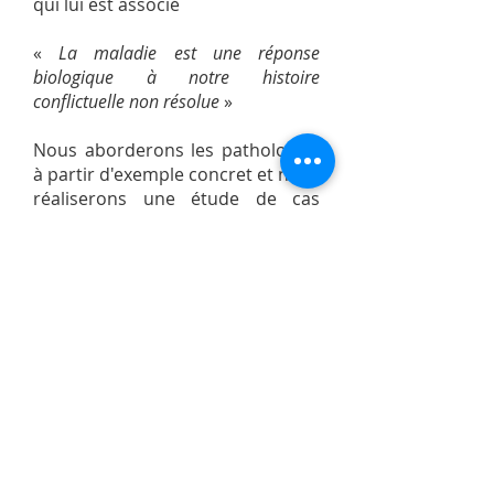
qui lui est associé
«
La maladie est une réponse
biologique à notre histoire
conflictuelle non résolue
»
Nous aborderons les pathologies
à partir d'exemple concret et nous
réaliserons une étude de cas
(bilan et conseil sur un
consultant).
Retours à l'agenda des formations
Retours aux Contenu des cours
Téléphone
06 95 30 37 87