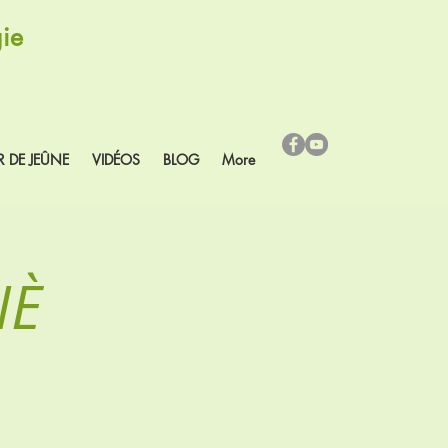
ie
R DE JEÛNE
VIDÉOS
BLOG
More
NÈ
d