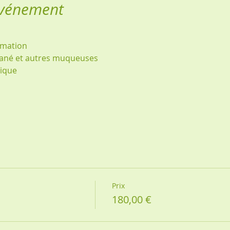
événement
rmation
tané et autres muqueuses
ique
Prix
180,00 €