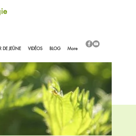
ie
R DE JEÛNE
VIDÉOS
BLOG
More