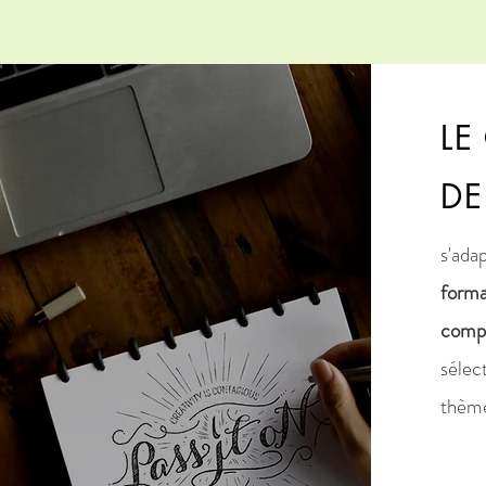
LE
DE
s'ada
form
compl
séle
thème