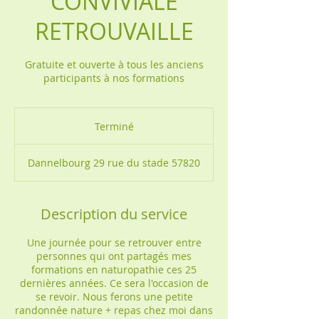
CONVIVIALE
RETROUVAILLE
Gratuite et ouverte à tous les anciens
participants à nos formations
Terminé
T
e
r
Dannelbourg 29 rue du stade 57820
m
i
n
é
Description du service
Une journée pour se retrouver entre
personnes qui ont partagés mes
formations en naturopathie ces 25
dernières années. Ce sera l'occasion de
se revoir. Nous ferons une petite
randonnée nature + repas chez moi dans