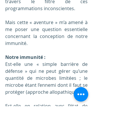
travers le filtre de ces 
programmations inconscientes. 
Mais cette « aventure » m’a amené à 
me poser une question essentielle 
concernant la conception de notre 
immunité. 
Notre immunité :
Est-elle une « simple barrière de 
défense » qui ne peut gérer qu’une 
quantité de microbes limitées ; le 
microbe étant l’ennemi dont il faut se 
protéger (approche allopathique) ?
Est-elle en relation avec l’état de 
notre « terrain » (approche 
naturopathique). Dans ce cas il faut 
le renforcer pour le rendre « plus fort 