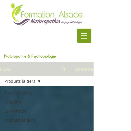
Naturopathie & Psychobiologie
BLOG
S'inscrire
Produits laitiers
Tous les posts
Le jeûne
La thyroïde
Produits laitiers