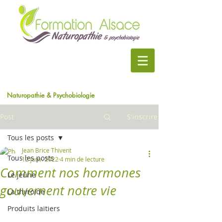
Naturopathie & Psychobiologie
Post
S'inscrire
Tous les posts
Jean Brice Thivent
Tous les posts
12 janv. 2022
4 min de lecture
Comment nos hormones
Le jeûne
gouvernent notre vie
La thyroïde
Produits laitiers