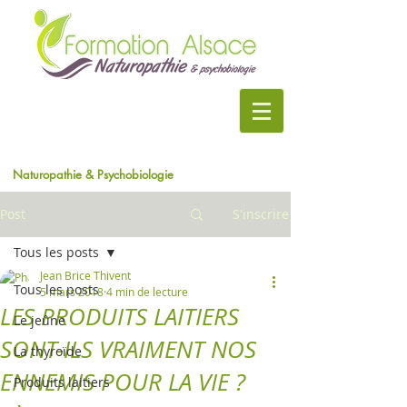
Naturopathie & Psychobiologie
Post
S'inscrire
Tous les posts
Jean Brice Thivent
Tous les posts
5 mars 2018
4 min de lecture
LES PRODUITS LAITIERS
Le jeûne
SONT-ILS VRAIMENT NOS
La thyroïde
ENNEMIS POUR LA VIE ?
Produits laitiers