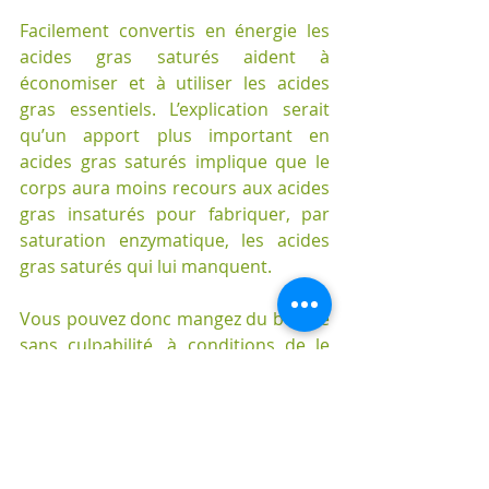
Facilement convertis en énergie les 
acides gras saturés aident à 
économiser et à utiliser les acides 
gras essentiels. L’explication serait 
qu’un apport plus important en 
acides gras saturés implique que le 
corps aura moins recours aux acides 
gras insaturés pour fabriquer, par 
saturation enzymatique, les acides 
gras saturés qui lui manquent.   
Vous pouvez donc mangez du beurre 
sans culpabilité, à conditions de le 
choisir d’un élevage sélectionné et 
d’avoir une capacité digestive des 
graisses suffisantes !
Mais en est-il de même aujourd’hui 