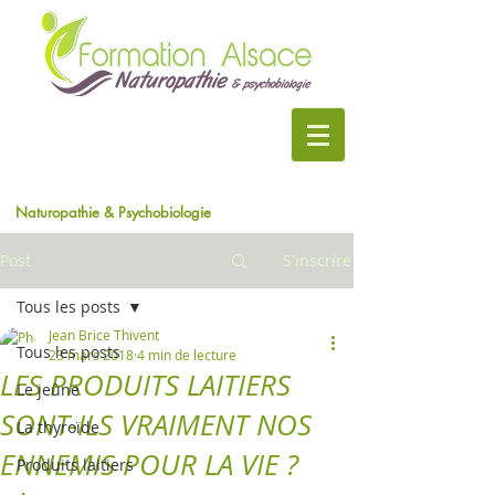
Naturopathie & Psychobiologie
Post
S'inscrire
Tous les posts
Jean Brice Thivent
Tous les posts
23 mars 2018
4 min de lecture
LES PRODUITS LAITIERS
Le jeûne
SONT-ILS VRAIMENT NOS
La thyroïde
ENNEMIS POUR LA VIE ?
Produits laitiers