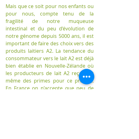
Mais que ce soit pour nos enfants ou 
pour nous, compte tenu de la 
fragilité de notre muqueuse 
intestinal et du peu d’évolution de 
notre génome depuis 5000 ans, il est 
important de faire des choix vers des 
produits laitiers A2. La tendance du 
consommateur vers le lait A2 est déjà 
bien établie en Nouvelle-Zélande où 
les producteurs de lait A2 reçoivent 
même des primes pour ce produit. 
En France on n’accepte que peu de 
vache A1 et les fromages français 
seraient produits avec du lait A2. 
Mais je ne suis pas suffisamment 
informer pour vous confirmer cela...
Si vous ne pouvez pas connaitre 