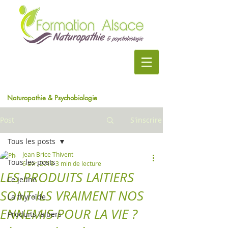
Naturopathie & Psychobiologie
Post
S'inscrire
Tous les posts
Jean Brice Thivent
Tous les posts
6 avr. 2018
3 min de lecture
LES PRODUITS LAITIERS
Le jeûne
SONT-ILS VRAIMENT NOS
La thyroïde
ENNEMIS POUR LA VIE ?
Produits laitiers