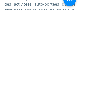
des activitées auto-portées qui ne 
stimulent pas la prise de muscle ni 
une amélioration de la densité 
osseuse. La fonte musculaire ne 
ferait qu’amplifiée. 
Bien sûr la sarcopénie n’est pas le 
seul facteur de vieillissement : 
oxydations, chutes de productions 
hormonales, déclin neurologique, … 
cependant bien vieillir c’est garder un 
niveau d’autonomie et une capacité à 
vivre pleinement le quotidien même 
à un âge avancé. 
A une époque ou nous sommes de 
plus en plus nombreux à vouloir 
profiter d’une retraite en pleine 