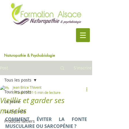
Naturopathie & Psychobiologie
Post
S'inscrire
Tous les posts
Jean Brice Thivent
Tous les posts
31 août 2021
5 min de lecture
Vieillir et garder ses
Le jeûne
muscles
La thyroïde
COMMENT ÉVITER LA FONTE 
Produits laitiers
MUSCULAIRE OU SARCOPÉNIE ?