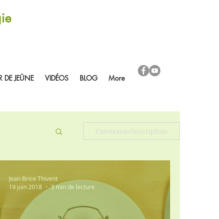
ie
R DE JEÛNE
VIDÉOS
BLOG
More
Connexion/Inscription
Jean Brice Thivent
19 juin 2018
3 min de lecture