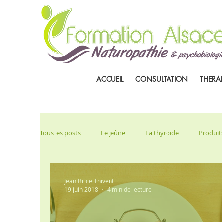
ACCUEIL
CONSULTATION
THERA
Tous les posts
Le jeûne
La thyroïde
Produits
Jean Brice Thivent
19 juin 2018
4 min de lecture