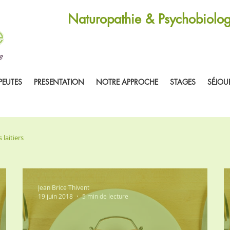
Naturopathie & Psychobiolog
PEUTES
PRESENTATION
NOTRE APPROCHE
STAGES
SÉJOU
 laitiers
Jean Brice Thivent
19 juin 2018
5 min de lecture