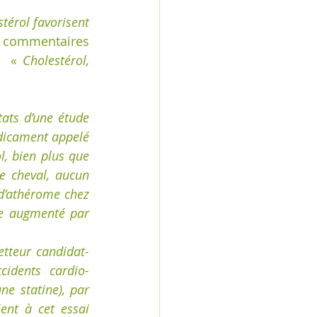
térol favorisent 
; commentaires 
  « 
Cholestérol, 
ats d’une étude 
dicament appelé 
l, bien plus que 
 cheval, aucun 
d’athérome chez 
e augmenté par 
etteur candidat-
cidents cardio-
e statine), par 
ent à cet essai 