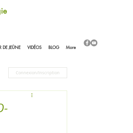
ie
R DE JEÛNE
VIDÉOS
BLOG
More
Connexion/Inscription
O-