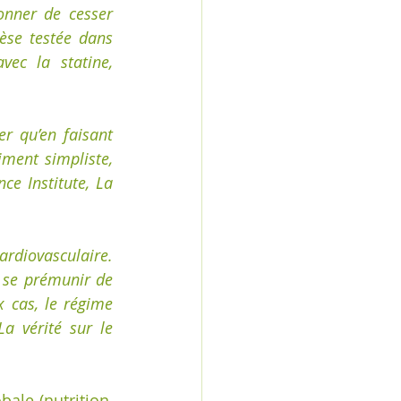
nner de cesser 
èse testée dans 
ec la statine, 
 qu’en faisant 
ment simpliste, 
nce Institute, La 
diovasculaire. 
 se prémunir de 
cas, le régime 
La vérité sur le 
ale (nutrition, 