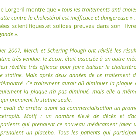
e Lorgeril montre que « 
tous les traitements anti choles
la lutte contre le cholestérol est inefficace et dangereuse 
» 
es scientifiques.et solides preuves dans son  livre
gande »
. 
ier 2007, Merck et Schering-Plough ont révélé les résult
atine très vendue, le Zocor, était associée à un autre mé
s’est révélée très efficace pour faire baisser le cholestéro
le statine. Mais après deux années de ce traitement de
 démontré. Ce traitement aurait dû diminuer la plaque 
eulement la plaque n’a pas diminué, mais elle a mêm
qui prenaient la statine seule.
er avait dû arrêter avant sa commercialisation un prom
cetrapib. Motif : un nombre élevé de décès et d’ac
 patients qui prenaient ce nouveau médicament (avec un
prenaient un placebo. Tous les patients qui participai