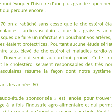
z-moi évoquer l’histoire d’une plus grande supercherie
t qui perdure encore .
70 on a rabâché sans cesse que le cholestérol étai
aladies cardio-vasculaires, que les graisses anim
sques de faire un infarctus en bouchant vos artères,
les étaient protectrices. Pourtant aucune étude sérieu
ntre taux élevé de cholestérol et maladies cardio-vas
 l’inverse qui serait aujourd’hui prouvé. Cette cr
et le cholestérol seraient responsables des très n
-vasculaires résume la façon dont notre système
ns les années 60.
eudo-étude sponsorisée » est lancée pour trouver
e à la fois l’industrie agro-alimentaire et qui perme
ci le coupable s’appelle « mauvais » cholestérol ! 