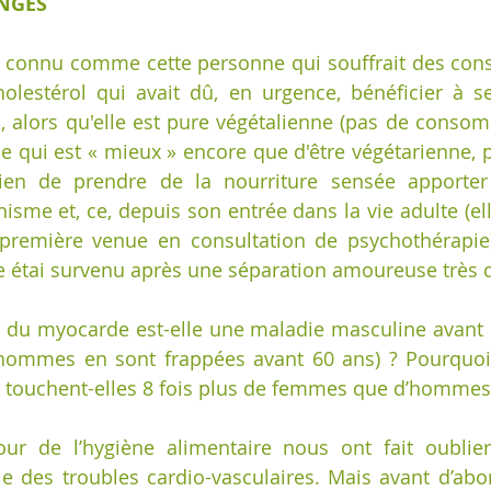
NGES
s connu comme cette personne qui souffrait des con
holestérol qui avait dû, en urgence, bénéficier à s
 alors qu'elle est pure végétalienne (pas de consom
 ce qui est « mieux » encore que d'être végétarienne, 
ien de prendre de la nourriture sensée apporter
nisme et, ce, depuis son entrée dans la vie adulte (ell
première venue en consultation de psychothérapie) 
 étai survenu après une séparation amoureuse très d
s du myocarde est-elle une maladie masculine avant 6
mmes en sont frappées avant 60 ans) ? Pourquoi à 
 touchent-elles 8 fois plus de femmes que d’hommes
ur de l’hygiène alimentaire nous ont fait oublier
 des troubles cardio-vasculaires. Mais avant d’abor