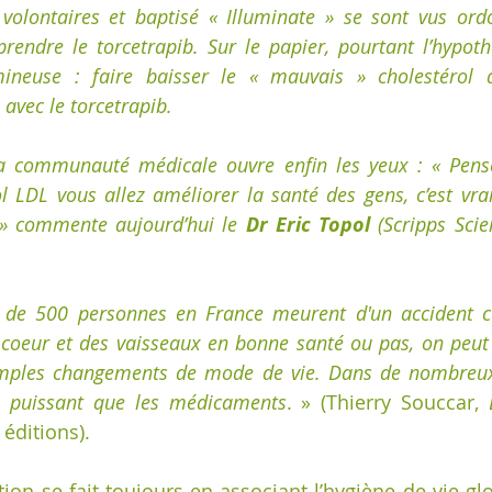
volontaires et baptisé « Illuminate » se sont vus ordo
endre le torcetrapib. Sur le papier, pourtant l’hypoth
mineuse : faire baisser le « mauvais » cholestérol av
avec le torcetrapib.
la communauté médicale ouvre enfin les yeux : « Penser
ol LDL vous allez améliorer la santé des gens, c’est vrai
 » commente aujourd’hui le 
Dr Eric Topol 
(Scripps Scie
 de 500 personnes en France meurent d'un accident car
 coeur et des vaisseaux en bonne santé ou pas, on peut
simples changements de mode de vie. Dans de nombreux 
s puissant que les médicaments
. » (Thierry Souccar, 
 éditions).
on se fait toujours en associant l’hygiène de vie glob