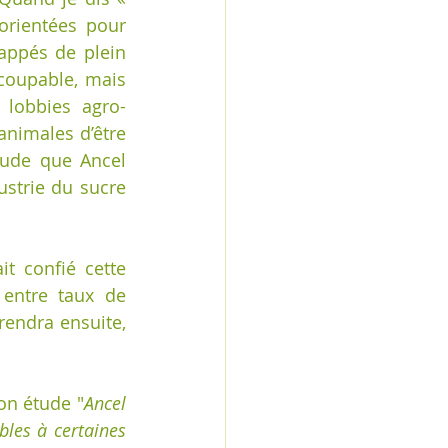
rientées pour 
appés de plein 
coupable, mais 
 lobbies agro-
animales d’être 
tude que Ancel 
strie du sucre 
t confié cette 
entre taux de 
endra ensuite, 
son étude "
Ancel 
bles à certaines 