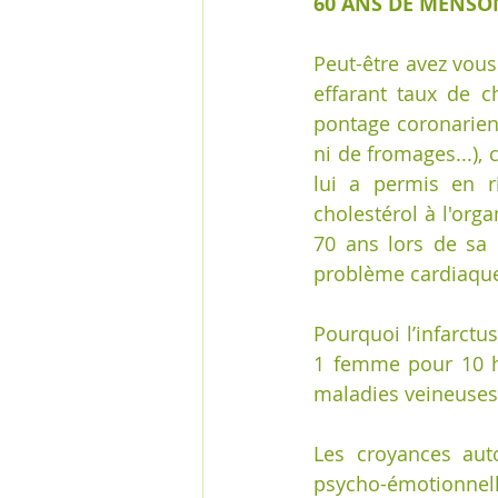
60 ANS DE MENSO
Peut-être avez vou
effarant taux de c
pontage coronarien,
ni de fromages...),
lui a permis en r
cholestérol à l'orga
70 ans lors de sa 
problème cardiaque
Pourquoi l’infarctu
1 femme pour 10 ho
maladies veineuses
Les croyances auto
psycho-émotionnelle