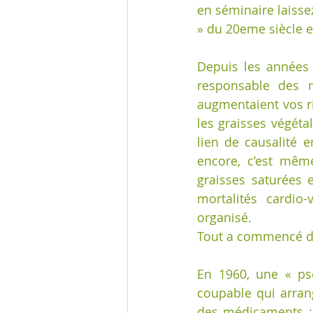
en séminaire laisse
» du 20eme siècle e
Depuis les années 
responsable des m
augmentaient vos ri
les graisses végéta
lien de causalité e
encore, c’est même
graisses saturées 
mortalités cardio
organisé. 
Tout a commencé da
En 1960, une « ps
coupable qui arrang
des médicaments : i