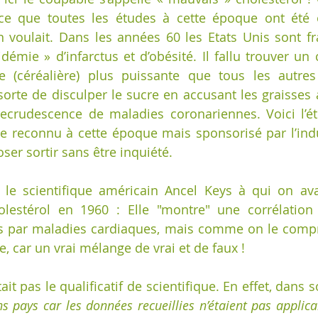
rce que toutes les études à cette époque ont été o
 voulait. Dans les années 60 les Etats Unis sont fr
démie » d’infarctus et d’obésité. Il fallu trouver un 
re (céréalière) plus puissante que tous les autres
 sorte de disculper le sucre en accusant les graisses 
recrudescence de maladies coronariennes. Voici l’é
ue reconnu à cette époque mais sponsorisé par l’indu
à oser sortir sans être inquiété.
 le scientifique américain Ancel Keys à qui on avai
lestérol en 1960 : Elle "montre" une corrélation 
ès par maladies cardiaques, mais comme on le compr
 car un vrai mélange de vrai et de faux !
it pas le qualificatif de scientifique. En effet, dans 
s pays car les données recueillies n’étaient pas applica