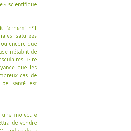
 « scientifique 
t l’ennemi n°1 
ales saturées 
 ou encore que 
se n’établit de 
culaires. Pire 
oyance que les 
ombreux cas de 
 de santé est 
 une molécule 
ttra de vendre 
Quand je dis « 