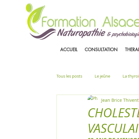
ACCUEIL
CONSULTATION
THERA
Tous les posts
Le jeûne
La thyro
Jean Brice Thivent
CHOLESTE
VASCULAI