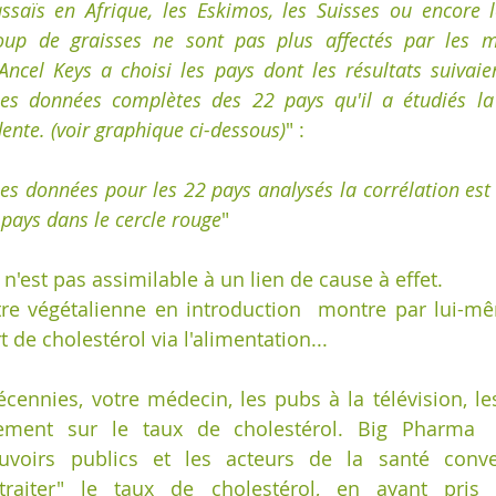
ssaïs en Afrique, les Eskimos, les Suisses ou encore l
p de graisses ne sont pas plus affectés par les ma
 Ancel Keys a choisi les pays dont les résultats suivaien
les données complètes des 22 pays qu'il a étudiés la c
nte. (voir graphique ci-dessous)
" :
les données pour les 22 pays analysés la corrélation est 
pays dans le cercle rouge
"  
 n'est pas assimilable à un lien de cause à effet.
tre végétalienne en introduction  montre par lui-m
t de cholestérol via l'alimentation...
ennies, votre médecin, les pubs à la télévision, les 
èrement sur le taux de cholestérol. Big Pharma  
uvoirs publics et les acteurs de la santé conven
traiter" le taux de cholestérol, en ayant pris 