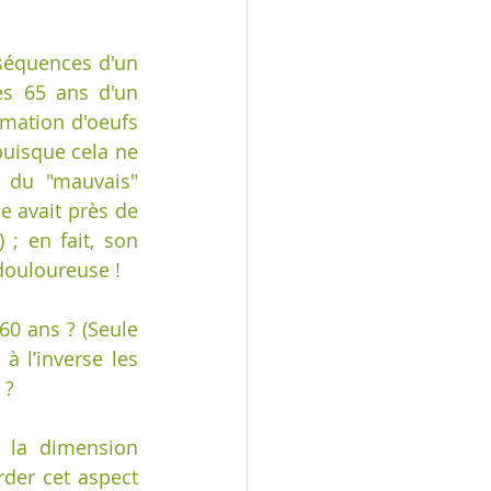
séquences d'un 
es 65 ans d'un 
mation d'oeufs 
puisque cela ne 
 du "mauvais" 
e avait près de 
; en fait, son 
ouloureuse ! 
0 ans ? (Seule 
l’inverse les 
 ? 
 la dimension 
der cet aspect 