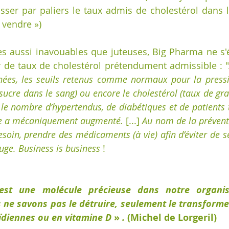
sser par paliers le taux admis de cholestérol dans l
 vendre »)
s aussi inavouables que juteuses, Big Pharma ne s'ét
r de taux de cholestérol prétendument admissible : 
ées, les seuils retenus comme normaux pour la pression
sucre dans le sang) ou encore le cholestérol (taux de grai
 le nombre d’hypertendus, de diabétiques et de patients t
ie a mécaniquement augmenté.
 [...] 
Au nom de la préventio
besoin, prendre des médicaments (à vie) afin d’éviter de se
uge. Business is business
 !
est une molécule précieuse dans notre organism
 ne savons pas le détruire, seulement le transforme
diennes ou en vitamine D 
» 
. 
(Michel de Lorgeril)