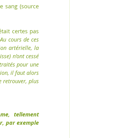
e sang (source 
ait certes pas 
"
Au cours de ces 
 artérielle, la 
sse) n’ont cessé 
raités pour une 
n, il faut alors 
 retrouver, plus 
e, tellement 
r, par exemple 