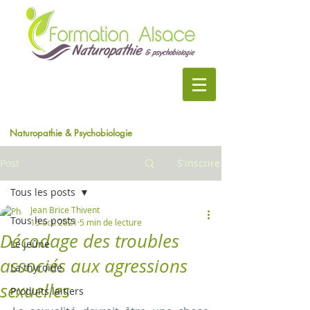
Naturopathie & Psychobiologie
Post
S'inscrire
Tous les posts
Jean Brice Thivent
Tous les posts
15 oct. 2021
5 min de lecture
Décodage des troubles
Le jeûne
associés aux agressions
La thyroïde
sexuelles
Produits laitiers