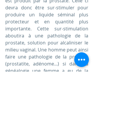
est produit par la prostate. Celle ci 
devra donc être sur-stimuler pour 
produire un liquide séminal plus 
protecteur et en quantité plus 
importante. Cette sur-stimulation 
aboutira à une pathologie de la 
prostate, solution pour alcaliniser le 
milieu vaginal. Une homme peut ainsi 
faire une pathologie de la prostate 
(prostatite, adénome...) si dans sa 
généalogie une femme a eu de la 
rancoeur par rapport aux hommes 
(mémoires d'abus).
Les abus sexuels faits sur un jeune 
garçon peuvent conduire plus tard à 
des pratiques sexuelles «particulières 
» (nous ne jugeons ici aucune 
pratique). L'excitation sexuelle sera 