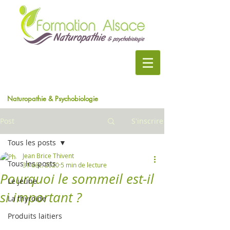
Naturopathie & Psychobiologie
Post
S'inscrire
Tous les posts
Jean Brice Thivent
Tous les posts
31 déc. 2020
5 min de lecture
Pourquoi le sommeil est-il
Le jeûne
si important ?
La thyroïde
Produits laitiers