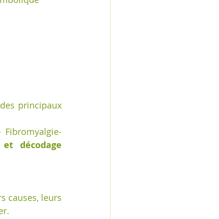
es principaux 
 Fibromyalgie- 
 et décodage 
 causes, leurs 
r. 