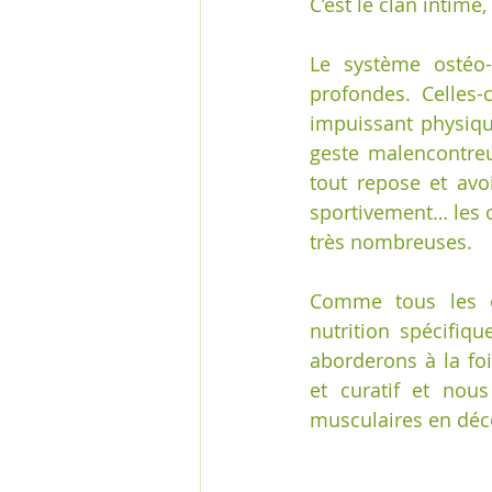
C’est le clan intime, 
Le système ostéo-m
profondes. Celles-
impuissant physiqu
geste malencontreu
tout repose et avo
sportivement… les 
très nombreuses.
Comme tous les or
nutrition spécifiqu
aborderons à la fo
et curatif et nou
musculaires en déc