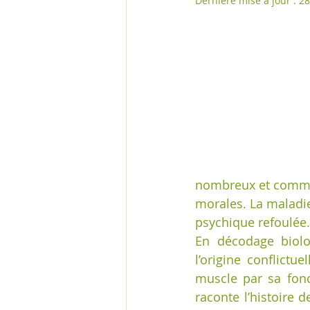
Dernière mise à jour :
28
nombreux et comme 
morales. La maladie
psychique refoulée.
En décodage biolo
l’origine conflictu
muscle par sa fon
raconte l’histoire d