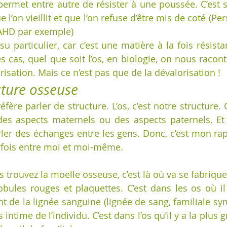
 permet entre autre de résister à une poussée. C’est s
e l’on vieillit et que l’on refuse d’être mis de coté (Pe
PAHD par exemple)
ssu particulier, car c’est une matière à la fois résista
s cas, quel que soit l’os, en biologie, on nous racont
risation. Mais ce n’est pas que de la dévalorisation ! 
      Structure osseuse
réfère parler de structure. L’os, c’est notre structure.
 des aspects maternels ou des aspects paternels. Et
arler des échanges entre les gens. Donc, c’est mon rap
arfois entre moi et moi-même. 
 trouvez la moelle osseuse, c’est là où va se fabriquer
obules rouges et plaquettes. C’est dans les os où il 
nt de la lignée sanguine (lignée de sang, familiale sy
us intime de l’individu. C’est dans l’os qu’il y a la plus g