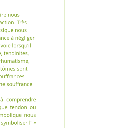
ire nous 
ction. Très 
ysique nous 
nce à négliger 
oie lorsqu’il 
, tendinites, 
 rhumatisme, 
ptômes sont 
ouffrances 
une souffrance 
 à comprendre 
aque tendon ou 
mbolique nous 
symboliser l’ « 