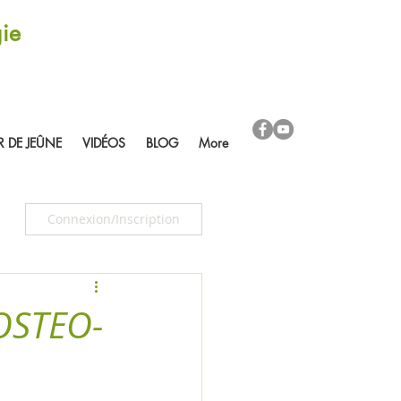
ie
R DE JEÛNE
VIDÉOS
BLOG
More
Connexion/Inscription
OSTEO-