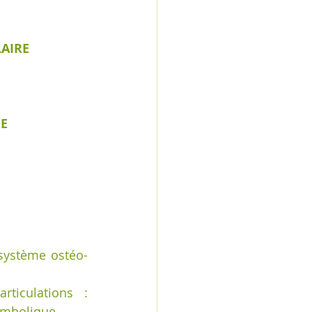
LAIRE
E
système ostéo-
ticulations : 
ymbolique