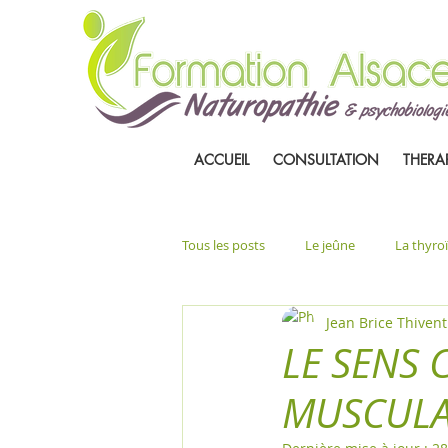
ACCUEIL
CONSULTATION
THERA
Tous les posts
Le jeûne
La thyro
Jean Brice Thivent
LE SENS 
MUSCULA