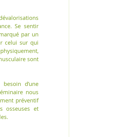
valorisations 
nce. Se sentir 
 marqué par un 
 celui sur qui 
physiquement, 
usculaire sont 
besoin d’une 
séminaire nous 
ent préventif 
s osseuses et 
les.