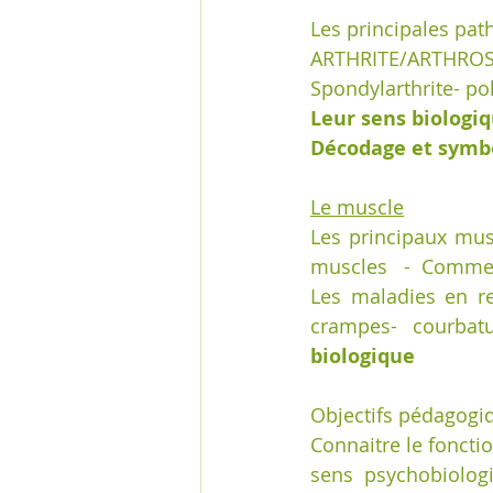
Les principales pat
ARTHRITE/ARTHROS
Spondylarthrite- poly
Leur sens biologi
Décodage et symbo
Le muscle
Les principaux mus
muscles   -  Commen
Les maladies en re
crampes- courbatur
biologique
Objectifs pédagogi
Connaitre le foncti
sens  psychobiologi