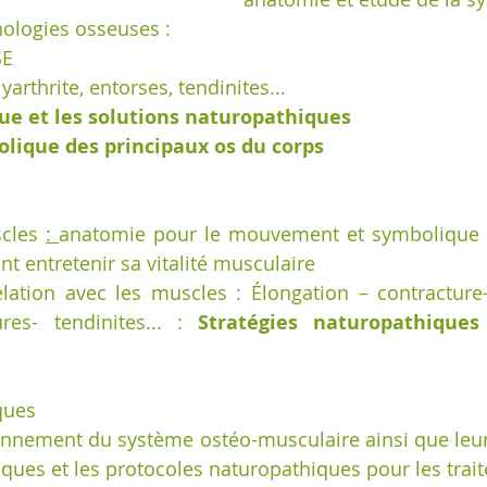
hologies osseuses :
E 
arthrite, entorses, tendinites...    
que et les solutions naturopathiques
lique des principaux os du corps
cles 
: 
anatomie pour le mouvement et symbolique d
t entretenir sa vitalité musculaire
lation avec les muscles : Élongation – contracture-
es- tendinites... : 
Stratégies naturopathiques
ques
onnement du système ostéo-musculaire ainsi que leurs
ques et les protocoles naturopathiques pour les traite