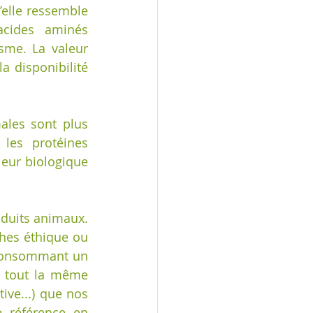
elle ressemble 
cides aminés 
sme. La valeur 
a disponibilité 
ales sont plus 
les protéines 
leur biologique 
duits animaux. 
es éthique ou 
 consommant un 
 tout la même 
ive...) que nos 
référence en 