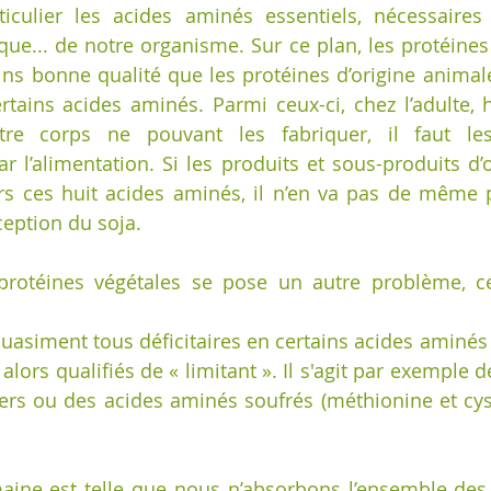
iculier les acides aminés essentiels, nécessaires 
ique... de notre organisme. Sur ce plan, les protéines
s bonne qualité que les protéines d’origine animale 
tains acides aminés. Parmi ceux-ci, chez l’adulte, hu
tre corps ne pouvant les fabriquer, il faut les
 l’alimentation. Si les produits et sous-produits d’o
rs ces huit acides aminés, il n’en va pas de même p
ception du soja.
protéines végétales se pose un autre problème, cel
uasiment tous déficitaires en certains acides aminés e
lors qualifiés de « limitant ». Il s'agit par exemple de
iers ou des acides aminés soufrés (méthionine et cyst
aine est telle que nous n’absorbons l’ensemble des