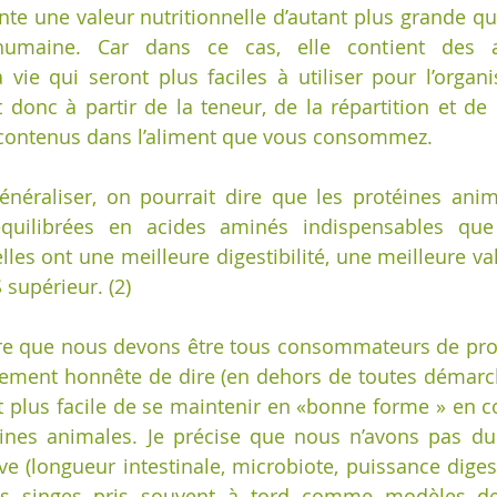
te une valeur nutritionnelle d’autant plus grande qu’
umaine. Car dans ce cas, elle contient des a
 vie qui seront plus faciles à utiliser pour l’organi
 donc à partir de la teneur, de la répartition et de l
contenus dans l’aliment que vous consommez.
énéraliser, on pourrait dire que les protéines anim
quilibrées en acides aminés indispensables que 
elles ont une meilleure digestibilité, une meilleure va
supérieur. (2)
ire que nous devons être tous consommateurs de pro
ement honnête de dire (en dehors de toutes démarch
st plus facile de se maintenir en «bonne forme » en
nes animales. Je précise que nous n’avons pas du
ve (longueur intestinale, microbiote, puissance digest
s singes pris souvent à tord comme modèles de 