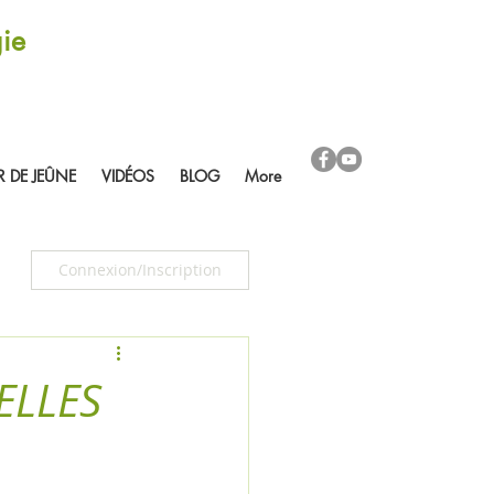
ie
R DE JEÛNE
VIDÉOS
BLOG
More
Connexion/Inscription
ELLES