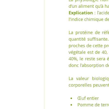
d’un aliment qu’à h
Explication
 : l’aci
l’indice chimique de 
La protéine de réf
quantité suffisante
proches de cette pr
végétale est de 40,
40%, le reste sera é
donc l’absorption d
La valeur biolog
corporelles peuvent
Œuf entier           
Pomme de terre      