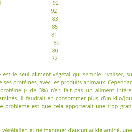
                             92  
                                 92  
                                 83  
                                   85  
                                   81  
                               80  
                               80  
                                 72 
st le seul aliment végétal qui semble rivaliser, sur
e ses protéines, avec les produits animaux. Cependant,
protéine (- de 3%) n’en fait pas un aliment intére
minés. Il faudrait en consommer plus d’un kilo/jour
 problème est que cela apporterait une trop grand
re végétalien et ne manquer d’aucun acide aminé, une 