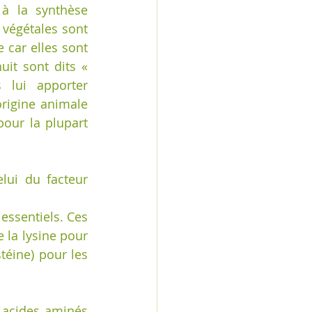
à la synthèse 
 végétales sont 
car elles sont 
it sont dits « 
 lui apporter 
rigine animale 
our la plupart 
ui du facteur 
ssentiels. Ces 
 la lysine pour 
éine) pour les 
 acides aminés 