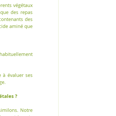
érents végétaux 
ique des repas 
contenants des 
cide aminé que 
habituellement 
 à évaluer ses 
ge.
étales ?
milons. Notre 