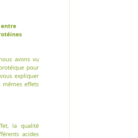
 entre 
rotéines 
 nous avons vu 
protéique pour 
 vous expliquer 
s mêmes effets 
t, la qualité 
férents acides 