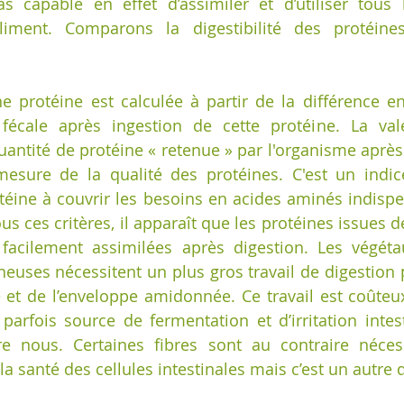
s capable en effet d’assimiler et d’utiliser tous 
liment. Comparons la digestibilité des protéines
une protéine est calculée à partir de la différence en
fécale après ingestion de cette protéine. La vale
quantité de protéine « retenue » par l'organisme après
sure de la qualité des protéines. C'est un indice
otéine à couvrir les besoins en acides aminés indispen
s ces critères, il apparaît que les protéines issues d
 facilement assimilées après digestion. Les végét
euses nécessitent un plus gros travail de digestion po
e et de l’enveloppe amidonnée. Ce travail est coûteux
 parfois source de fermentation et d’irritation intest
tre nous. Certaines fibres sont au contraire néces
 santé des cellules intestinales mais c’est un autre 