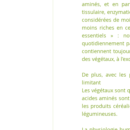
aminés, et en part
tissulaire, enzymat
considérées de moin
moins riches en cer
essentiels » : no
quotidiennement par
contiennent toujou
des végétaux, à l’ex
De plus, avec les 
limitant
Les végétaux sont q
acides aminés sont a
les produits céréal
légumineuses.
La physiologie hum