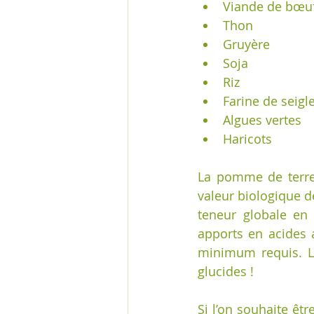
Viande de bœuf      
Thon                   
Gruyère               
Soja                   
Riz                     
Farine de seigle     
Algues vertes        
Haricots              
La pomme de terre e
valeur biologique d
teneur globale en 
apports en acides a
minimum requis. Le
glucides !
Si l’on souhaite êt