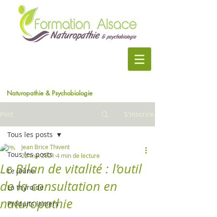
Naturopathie & Psychobiologie
Post
S'inscrire
Tous les posts
Jean Brice Thivent
Tous les posts
22 mai 2021
4 min de lecture
Le Bilan de vitalité : l’outil
Le jeûne
de la consultation en
La thyroïde
naturopathie
Produits laitiers