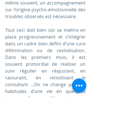
même souvent, un accompagnement 
sur l’origine psycho-émotionnelle des 
troubles observés est nécessaire.
Tout ceci doit bien sûr se mettre en 
place progressivement et s’intégrer 
dans un cadre bien défini d’une cure 
d’élimination ou de revitalisation. 
Dans les premiers mois, il est 
souvent primordial de réaliser un 
suivi régulier en réajustant, en 
rassurant, en remotivant le 
consultant …On ne change pas ses 
habitudes d’une vie en quelques 
jours. Aussi, “durant une  
consultation, il est important de 
prendre  un temps pédagogique 
pour expliquer pourquoi on propose 
telle ou telle chose».